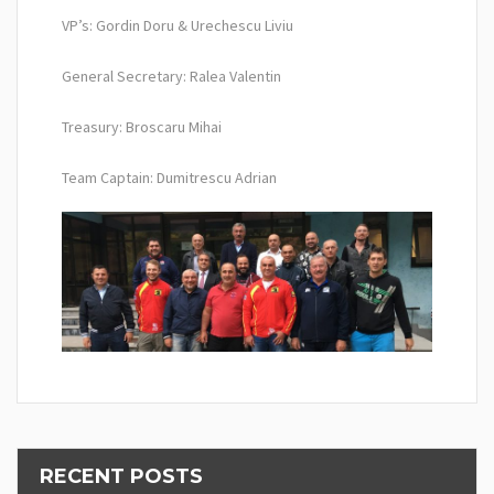
VP’s: Gordin Doru & Urechescu Liviu
General Secretary: Ralea Valentin
Treasury: Broscaru Mihai
Team Captain: Dumitrescu Adrian
RECENT POSTS